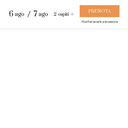
/
6
7
ago
ago
2
ospiti
Modifica/cancella prenotazione