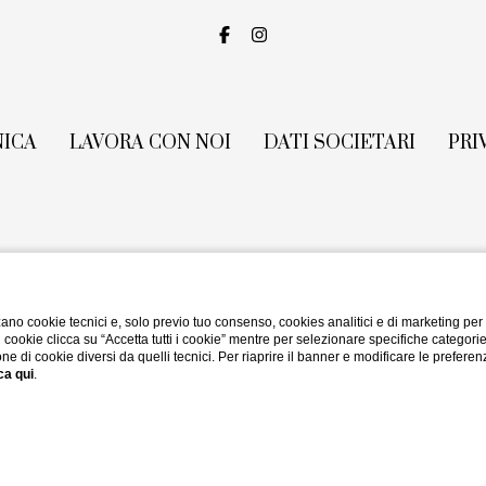
NICA
LAVORA CON NOI
DATI SOCIETARI
PRI
ano cookie tecnici e, solo previo tuo consenso, cookies analitici e di marketing per
di cookie clicca su “Accetta tutti i cookie” mentre per selezionare specifiche categori
one di cookie diversi da quelli tecnici. Per riaprire il banner e modificare le preferen
ca qui
.
Website by Blastness