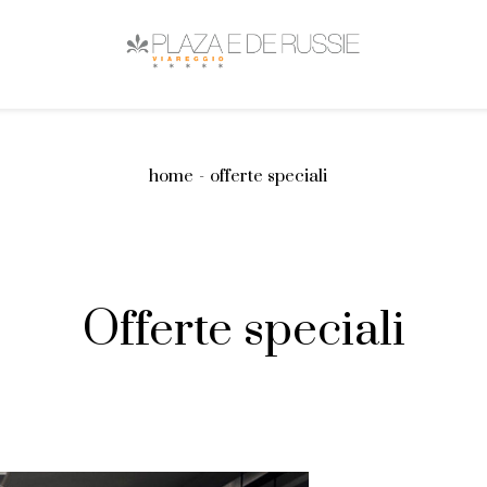
CAMERE
SUITE
PENTHOUSE
Città d'arte
Divertimento e sport
Natura e luoghi
Superior
Suite
Penthouse Sud
Deluxe
Family Suite
Penthouse Nord
Junior Suite
home
offerte speciali
Offerte speciali