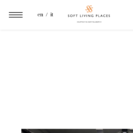
en
it